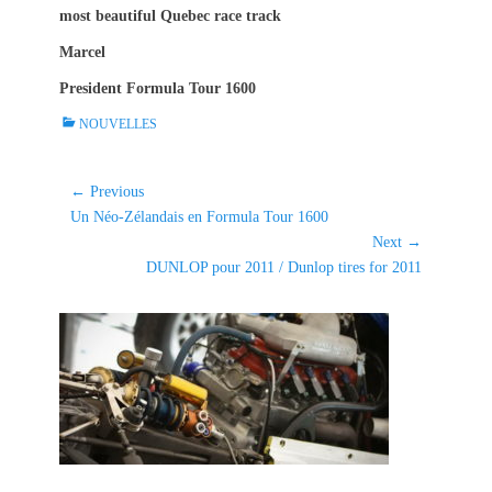
most beautiful Quebec race track
Marcel
President Formula Tour 1600
C
NOUVELLES
a
t
e
Navigation
← Previous
g
Previous
Un Néo-Zélandais en Formula Tour 1600
de
o
post:
Next →
l'article
r
Next
DUNLOP pour 2011 / Dunlop tires for 2011
i
post:
e
s