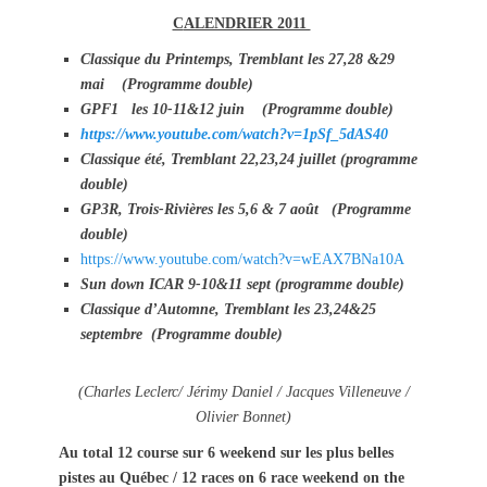
s
t
C
ALENDRIER 2011
t
h
Classique du Printemps, Tremblant les 27,28 &29
e
o
mai (Programme double)
d
r
o
GPF1 les 10-11&12 juin (Programme double)
n
https://www.youtube.com/watch?v=1pSf_5dAS40
Classique été, Tremblant 22,23,24 juillet (programme
double)
GP3R, Trois-Rivières les 5,6 & 7 août (Programme
double)
https://www.youtube.com/watch?v=wEAX7BNa10A
Sun down ICAR 9-10&11 sept (programme double)
Classique d’Automne, Tremblant les 23,24&25
septembre (Programme double)
(Charles Leclerc/ Jérimy Daniel / Jacques Villeneuve /
Olivier Bonnet)
Au total 12 course sur 6 weekend sur les plus belles
pistes au Québec / 12 races on 6 race weekend on the