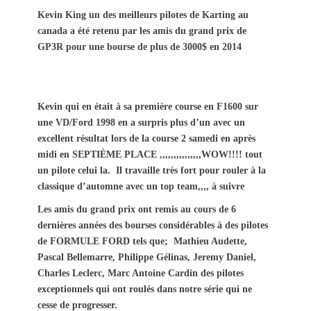
s
t
Kevin King un des meilleurs pilotes de Karting au
t
h
canada a été retenu par les amis du grand prix de
e
o
GP3R pour une bourse de plus de 3000$ en 2014
d
r
o
n
Kevin qui en était à sa première course en F1600 sur
une VD/Ford 1998 en a surpris plus d’un avec un
excellent résultat lors de la course 2 samedi en après
midi en SEPTIÈME PLACE ,,,,,,,,,,,,,,,WOW!!!! tout
un pilote celui la. Il travaille très fort pour rouler à la
classique d’automne avec un top team,,,, à suivre
Les amis du grand prix ont remis au cours de 6
dernières années des bourses considérables à des pilotes
de FORMULE FORD tels que; Mathieu Audette,
Pascal Bellemarre, Philippe Gélinas, Jeremy Daniel,
Charles Leclerc, Marc Antoine Cardin des pilotes
exceptionnels qui ont roulés dans notre série qui ne
cesse de progresser.