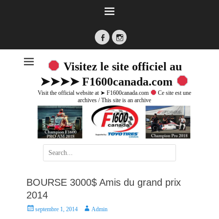
Facebook
Instagram
Visitez le site officiel au
➤➤➤➤ F1600canada.com
Visit the official website at ➤ F1600canada.com
Ce site est une
archives / This site is an archive
Search
for:
BOURSE 3000$ Amis du grand prix
2014
P
A
septembre 1, 2014
Admin
o
u