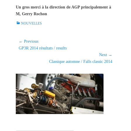
Un gros merci à la direction de AGP principalement à
M, Gerry Rochon
C
NOUVELLES
a
t
e
Navigation
← Previous
g
Previous
GP3R 2014 résultats / results
de
o
post:
Next →
l'article
r
Next
Classique automne / Falls classic 2014
i
post:
e
s