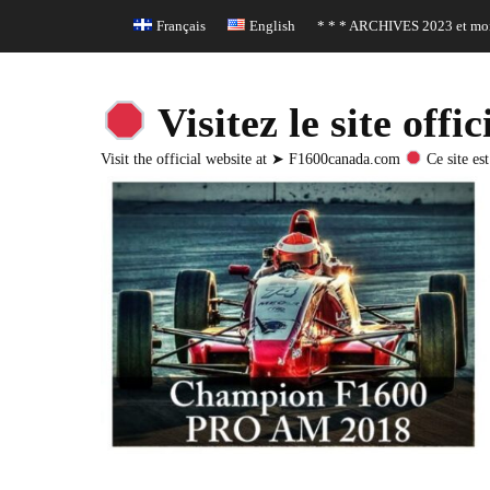
Header Top Menu
Skip
Français
English
* * * ARCHIVES 2023 et moi
to
content
Visitez le site o
Visit the official website at ➤ F1600canada.com
Ce site est