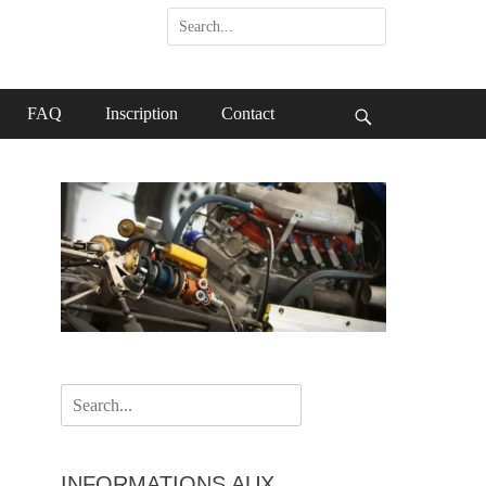
Search
for:
FAQ
Inscription
Contact
Search
Search
for:
INFORMATIONS AUX