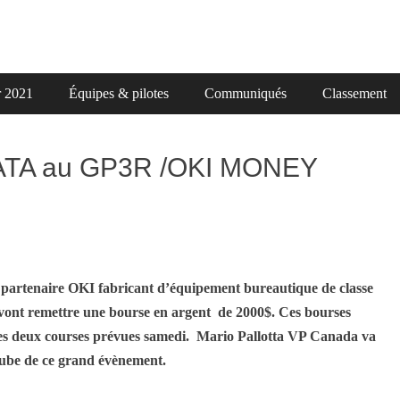
r 2021
Équipes & pilotes
Communiqués
Classement
TA au GP3R /OKI MONEY
tenaire OKI fabricant d’équipement bureautique de classe
s vont remettre une bourse en argent de 2000$. Ces bourses
 des deux courses prévues samedi. Mario Pallotta VP Canada va
’aube de ce grand évènement.