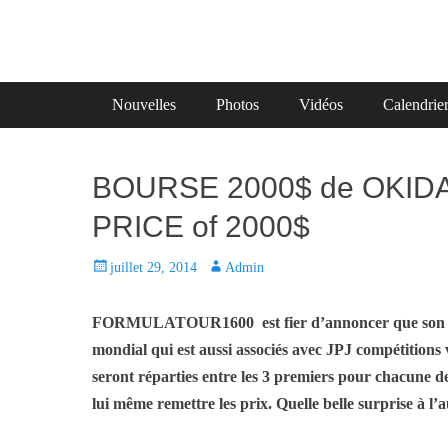
Primary Menu
Skip
Nouvelles
Photos
Vidéos
Calendrie
to
content
BOURSE 2000$ de OKIDA
PRICE of 2000$
P
juillet 29, 2014
A
Admin
o
u
s
t
FORMULATOUR1600 est fier d’annoncer que son par
t
h
mondial qui est aussi associés avec JPJ compétition
e
o
seront réparties entre les 3 premiers pour chacune
d
r
lui même remettre les prix. Quelle belle surprise à l
o
n