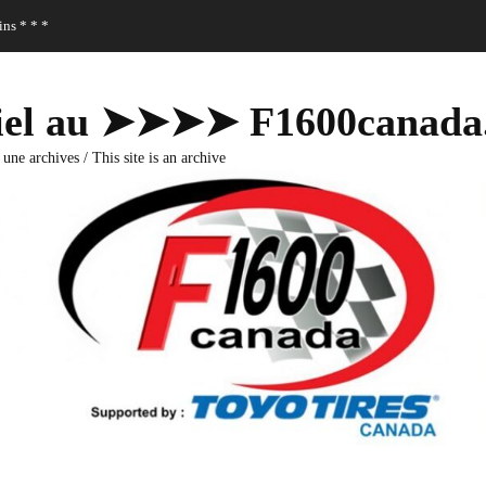
ns * * *
fficiel au ➤➤➤➤ F1600canad
 une archives / This site is an archive