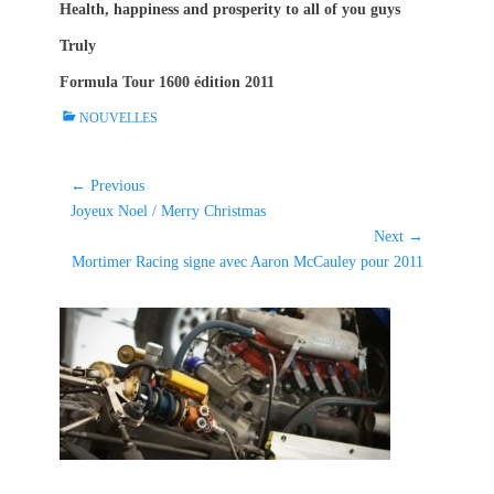
Health, happiness and prosperity to all of you guys
Truly
Formula Tour 1600 édition 2011
C
NOUVELLES
a
t
e
Navigation
← Previous
g
Previous
Joyeux Noel / Merry Christmas
de
o
post:
Next →
l'article
r
Next
Mortimer Racing signe avec Aaron McCauley pour 2011
i
post:
e
s