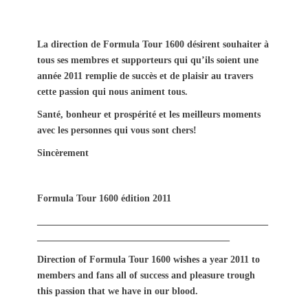
s
t
t
h
e
o
La direction de Formula Tour 1600 désirent souhaiter à
d
r
tous ses membres et supporteurs qui qu’ils soient une
o
année 2011 remplie de succès et de plaisir au travers
n
cette passion qui nous animent tous.
Santé, bonheur et prospérité et les meilleurs moments
avec les personnes qui vous sont chers!
Sincèrement
Formula Tour 1600 édition 2011
________________________________________________
________________________________________
Direction of Formula Tour 1600 wishes a year 2011 to
members and fans all of success and pleasure trough
this passion that we have in our blood.