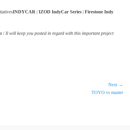
tiatives
INDYCAR
|
IZOD IndyCar Series
|
Firestone Indy
nt /
Il will keep you posted in regard with this important project
Next →
Next
TOYO vs master
post: