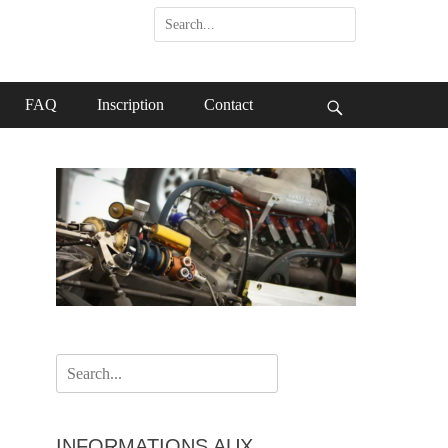
Search
for:
FAQ
Inscription
Contact
Search
Search
for:
INFORMATIONS AUX