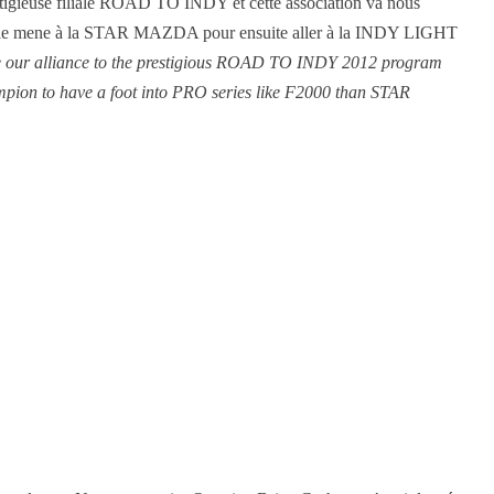
stigieuse filiale ROAD TO INDY et cette association va nous
 elle mene à la STAR MAZDA pour ensuite aller à la INDY LIGHT
e our alliance to the prestigious ROAD TO INDY 2012 program
pion to have a foot into PRO series like F2000 than STAR