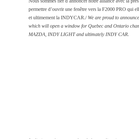
Nous sommes fier d’annoncer notre alliance avec la pre
permettre d’ouvrir une fenêtre vers la F2000 PRO qui
et ultimement la INDYCAR./
We are proud to announc
which will open a window for Quebec and Ontario cham
MAZDA, INDY LIGHT and ultimately INDY CAR.