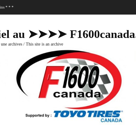
ns * * *
fficiel au ➤➤➤➤ F1600canad
 une archives / This site is an archive