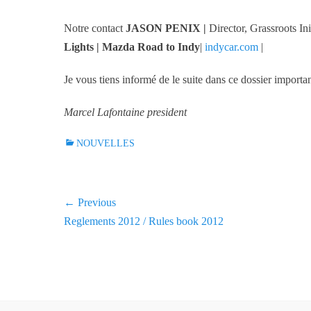
Notre contact
JASON PENIX
|
Director, Grassroots Ini
Lights | Mazda Road to Indy
|
indycar.com
|
Je vous tiens informé de le suite dans ce dossier importa
Marcel Lafontaine president
C
NOUVELLES
a
t
e
Navigation
← Previous
g
Previous
Reglements 2012 / Rules book 2012
o
de
r
post:
l'article
i
e
s