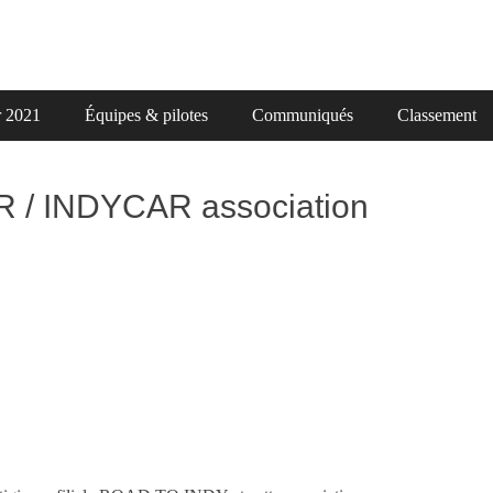
r 2021
Équipes & pilotes
Communiqués
Classement
R / INDYCAR association