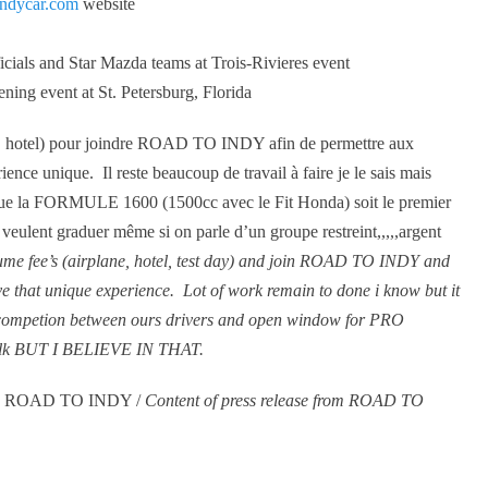
indycar.com
website
cials and Star Mazda teams at Trois-Rivieres event
ing event at St. Petersburg, Florida
 hotel) pour joindre ROAD TO INDY afin de permettre aux
unique. Il reste beaucoup de travail à faire je le sais mais
que la FORMULE 1600 (1500cc avec le Fit Honda) soit le premier
 veulent graduer même si on parle d’un groupe restreint,,,,,argent
fee’s (airplane, hotel, test day) and join ROAD TO INDY and
at unique experience. Lot of work remain to done i know but it
ease competion between ours drivers and open window for PRO
 talk BUT I BELIEVE IN THAT.
 que ROAD TO INDY /
Content of press release from ROAD TO