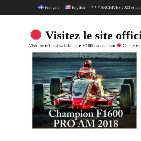
Header Top Menu
Skip
Français
English
* * * ARCHIVES 2023 et moi
to
content
Visitez le site o
Visit the official website at ➤ F1600canada.com
Ce site est