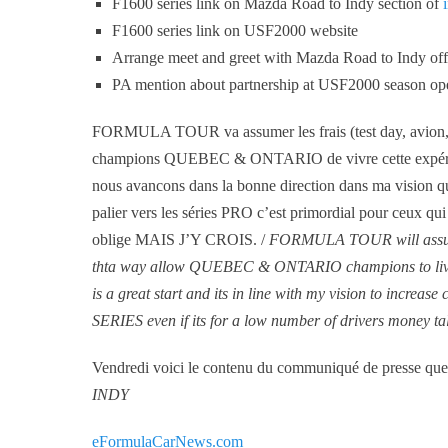
F1600 series link on Mazda Road to Indy section of
F1600 series link on USF2000 website
Arrange meet and greet with Mazda Road to Indy offi
PA mention about partnership at USF2000 season open
FORMULA TOUR va assumer les frais (test day, avion,
champions QUEBEC & ONTARIO de vivre cette expérience 
nous avancons dans la bonne direction dans ma vision 
palier vers les séries PRO c’est primordial pour ceux qui
oblige MAIS J’Y CROIS. /
FORMULA TOUR will assume 
thta way allow QUEBEC & ONTARIO champions to live th
is a great start and its in line with my vision to incr
SERIES even if its for a low number of drivers money
Vendredi voici le contenu du communiqué de presse
INDY
eFormulaCarNews.com